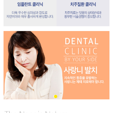
•
•
•